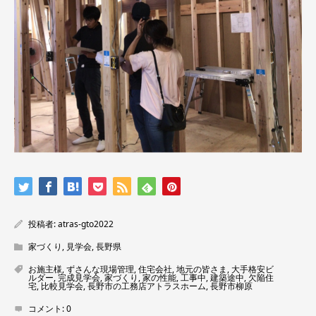
投稿者:
atras-gto2022
家づくり
,
見学会
,
長野県
お施主様
,
ずさんな現場管理
,
住宅会社
,
地元の皆さま
,
大手格安ビ
ルダー
,
完成見学会
,
家づくり
,
家の性能
,
工事中
,
建築途中
,
欠陥住
宅
,
比較見学会
,
長野市の工務店アトラスホーム
,
長野市柳原
コメント:
0