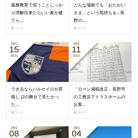
義務教育で習うことしっか
どんな場面でも「おたがい
り理解出来たらいい家が建
さま」という気持ちを…長
てら...
野の...
家づくり
家づくり
DEC
DEC
15
11
2021
2021
できるならパルセイロが昇
「ローン減税改正」長野市
格し J2の舞台で見たかっ
の工務店アトラスホームの
た...
お客...
家づくり
家づくり
DEC
DEC
08
04