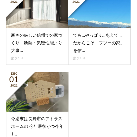
2021
2021
寒さの厳しい信州での家づ
でも…やっぱり…あえて…
くり 断熱・気密性能より
だからこそ「フツーの家」
大事...
を信...
家づくり
家づくり
DEC
01
2021
今週末は長野市のアトラス
ホームの 今年最後かつ今年
1...