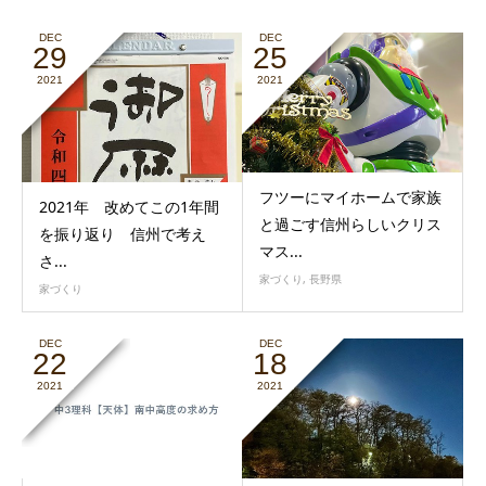
DEC
DEC
29
25
2021
2021
フツーにマイホームで家族
2021年 改めてこの1年間
と過ごす信州らしいクリス
を振り返り 信州で考え
マス...
さ...
家づくり
,
長野県
家づくり
DEC
DEC
22
18
2021
2021