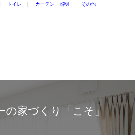
|
トイレ
|
カーテン・照明
|
その他
ーの家づくり「こそ」