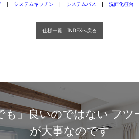
ア
|
システムキッチン
|
システムバス
|
洗面化粧台
仕様一覧 INDEXへ戻る
でも」良いのではない フツ
が大事なのです