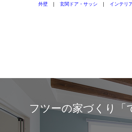
外壁
|
玄関ドア・サッシ
|
インテリ
フツーの家づくり「