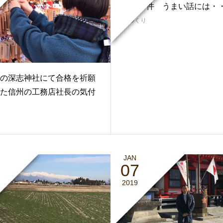
欺」事件 うまい話には・
家づくり
の深志神社にて合格を祈願
た信州の工務店社長の気付
JAN
07
2019