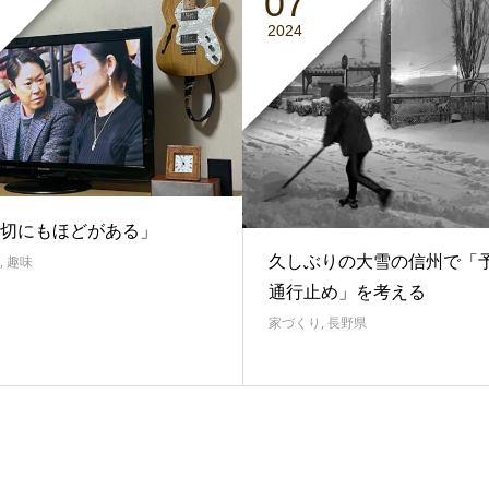
07
2024
切にもほどがある」
久しぶりの大雪の信州で「
,
趣味
通行止め」を考える
家づくり
,
長野県