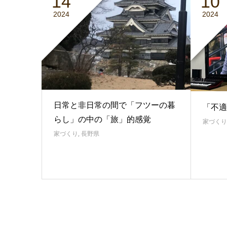
14
10
2024
2024
日常と非日常の間で「フツーの暮
「不適
らし」の中の「旅」的感覚
家づくり
家づくり
,
長野県