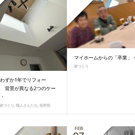
マイホームからの「卒業」
家づくり
わずか1年でリフォー
 背景が異なる2つのケー
・
家づくり
,
職人さんたち
,
長野県
FEB