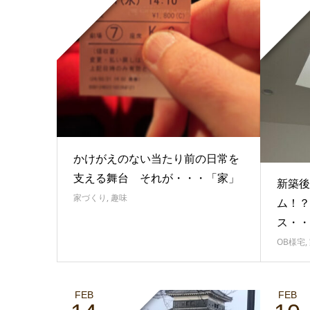
かけがえのない当たり前の日常を
支える舞台 それが・・・「家」
新築後
家づくり
,
趣味
ム！？
ス・・
OB様宅
,
FEB
FEB