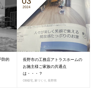
03
2024
予防的
長野市の工務店アトラスホームの
お施主様ご家族の共通点
は・・・？
OB様宅
,
家づくり
,
長野県