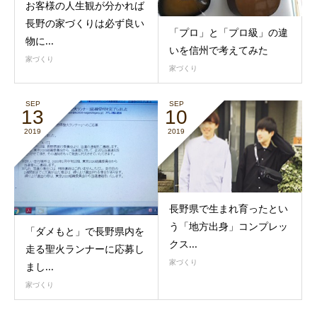
お客様の人生観が分かれば
長野の家づくりは必ず良い
「プロ」と「プロ級」の違
物に...
いを信州で考えてみた
家づくり
家づくり
SEP
SEP
13
10
2019
2019
長野県で生まれ育ったとい
う「地方出身」コンプレッ
「ダメもと」で長野県内を
クス...
走る聖火ランナーに応募し
家づくり
まし...
家づくり