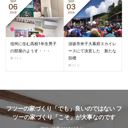
SEP
SEP
06
03
2019
2019
信州に住む高校1年生男子
須坂市米子大幕府スカイレ
の部屋のようす・・・
ースにて決意した 新たな
目標
家づくり
家づくり
フツーの家づくり「でも」良いのではない フ
ツーの家づくり「こそ」が大事なのです