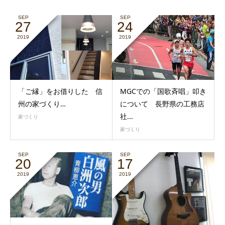
SEP
SEP
27
24
2019
2019
「ご縁」をお借りした 信
MGCでの「国歌斉唱」叩き
州の家づくり…
について 長野県の工務店
社...
家づくり
家づくり
SEP
SEP
20
17
2019
2019