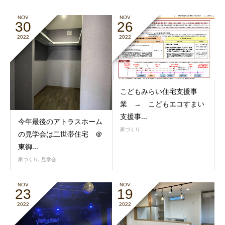
NOV
NOV
30
26
2022
2022
こどもみらい住宅支援事
業 → こどもエコすまい
支援事...
今年最後のアトラスホーム
家づくり
の見学会は二世帯住宅 ＠
東御...
家づくり
,
見学会
NOV
NOV
23
19
2022
2022