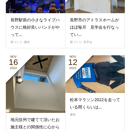
長野駅前の小さなライブハ
長野市のアトラスホームが
ウスに格好良いバンドがや
ほぼ毎月 見学会を行なっ
って...
てい...
家づくり
,
趣味
家づくり
,
見学会
NOV
NOV
16
12
2022
2022
松本マラソン2022を走って
いる間くらいは…
趣味
地元信州で建てて頂いたお
施主様との関係性に心から