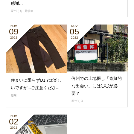
感謝...
家づくり
,
見学会
NOV
NOV
09
05
2022
2022
信州での土地探し「奇跡的
住まいに限らずD.I.Yは楽し
な出会い」には◯◯が必
いですが…ご注意くださ...
要？
趣味
家づくり
NOV
02
2022