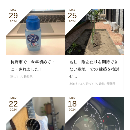
MAY
MAY
29
25
2024
2024
長野市で 今年初めて・
もし 陽あたりを期待でき
に・されました！
ない敷地 での 建築を検討
せ...
家づくり
,
長野県
土地えらび
,
家づくり
,
趣味
,
長野県
MAY
MAY
22
18
2024
2024