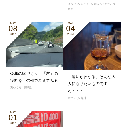
スタッフ
,
家づくり
,
職人さんたち
,
長
野県
MAY
MAY
08
04
2024
2024
令和の家づくり 「窓」の
「違いがわかる」そんな大
役割を 信州で考えてみる
人になりたいものです
家づくり
,
長野県
ね・・・
家づくり
,
趣味
MAY
01
2024