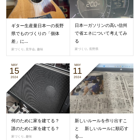
日本一ガソリンの高い信州
ギター生産量日本一の長野
で省エネについて考えてみ
県でものづくりの「個体
る
差」に...
家づくり
,
長野県
家づくり
,
見学会
,
趣味
MAY
MAY
15
11
2024
2024
何のために家を建てる？
新しいルールを作り出すこ
誰のために家を建てる？
と 新しいルールに順応す
る...
家づくり
,
趣味