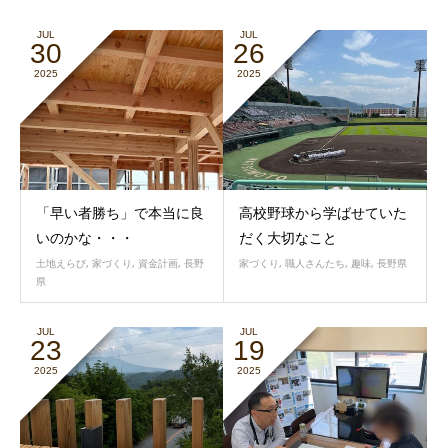
JUL
JUL
30
26
2025
2025
「早い者勝ち」で本当に良
高校野球から学ばせていた
いのかな・・・
だく大切なこと
土地えらび
,
家づくり
,
資金計画
,
長野
家づくり
,
職人さんたち
,
趣味
,
長野県
県
JUL
JUL
23
19
2025
2025