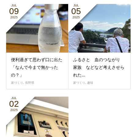
JUL
JUL
09
05
2025
2025
便利過ぎて思わず口に出た
ふるさと 血のつながり
「なんで今まで無かった
家族 などなど考えさせら
の？」
れた...
家づくり
,
長野県
家づくり
,
趣味
JUL
02
2025