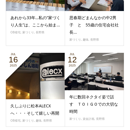
あれから33年…私の“家づく
思春期どまんなかの中2男
り人生”は、ここから始ま...
子 と 55歳の住宅会社社
長...
OB様宅
,
家づくり
,
長野県
家づくり
,
趣味
,
長野県
JUL
JUL
16
12
2025
2025
年に数回ネクタイ姿で話
す ＴＯＩＧＯでの大切な
久しぶりに松本ALECX
時間
へ・・・そして嬉しい再開
家づくり
,
資金計画
,
長野県
OB様宅
,
家づくり
,
趣味
,
長野県