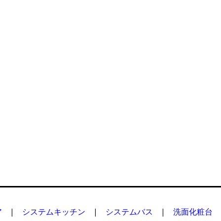
ア
|
システムキッチン
|
システムバス
|
洗面化粧台