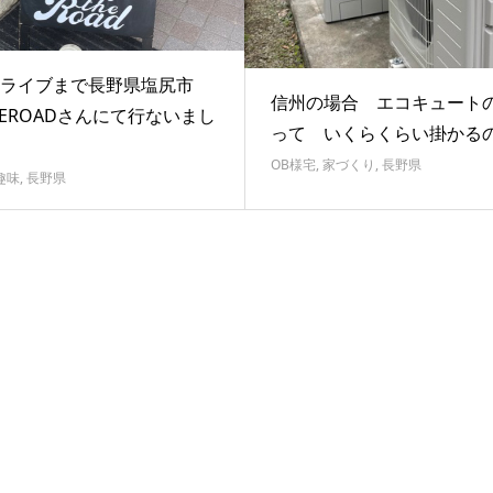
ライブまで長野県塩尻市
信州の場合 エコキュート
HEROADさんにて行ないまし
って いくらくらい掛かる
OB様宅
,
家づくり
,
長野県
趣味
,
長野県