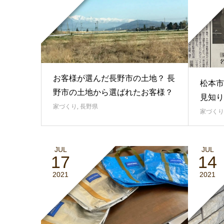
お客様が選んだ長野市の土地？ 長
松本市
野市の土地から選ばれたお客様？
見知り
家づくり
,
長野県
家づくり
JUL
JUL
17
14
2021
2021