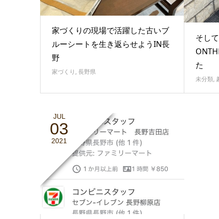
家づくりの現場で活躍した古いブ
そして
ルーシートを生き返らせようIN長
ONT
野
た
家づくり
,
長野県
未分類
,
JUL
03
2021