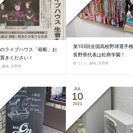
第103回全国高校野球選手
のライブハウス「箱船」お
長野県代表は松商学園！
置きください！
家づくり
,
趣味
,
長野県
,
趣味
,
長野県
JUL
10
2021