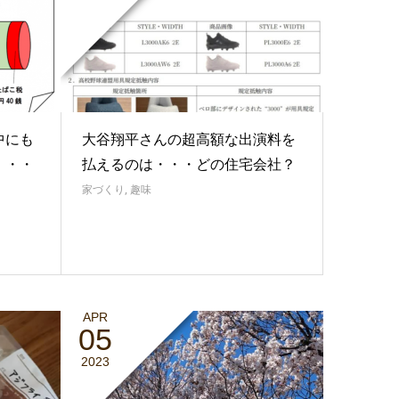
中にも
大谷翔平さんの超高額な出演料を
・・・
払えるのは・・・どの住宅会社？
家づくり
,
趣味
APR
05
2023