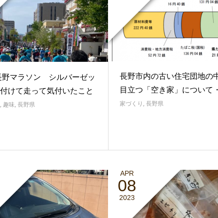
長野市内の古い住宅団地の
3長野マラソン シルバーゼッ
目立つ「空き家」について
付けて走って気付いたこと
家づくり
,
長野県
,
趣味
,
長野県
APR
08
2023