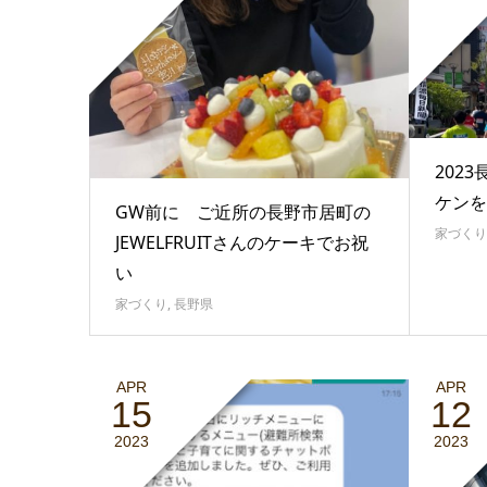
202
ケンを
GW前に ご近所の長野市居町の
家づくり
JEWELFRUITさんのケーキでお祝
い
家づくり
,
長野県
APR
APR
15
12
2023
2023