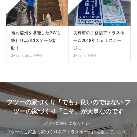
地元信州を堪能したGWも
長野市の工務店アトラスホ
終わり…2ndステージ始
ーム2018年１ｓｔステー
動！
ジ...
家づくり
,
趣味
,
長野県
家づくり
,
長野県
フツーの家づくり「でも」良いのではない フ
ツーの家づくり「こそ」が大事なのです
フツーに幸せになりたい
フツーのご家族の家づくりをアトラスホームは応援しています。