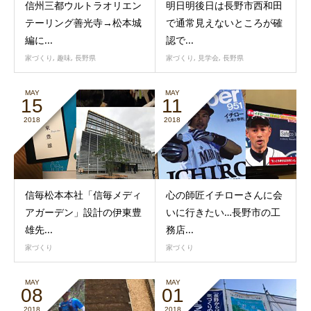
信州三都ウルトラオリエン
明日明後日は長野市西和田
テーリング善光寺→松本城
で通常見えないところが確
編に...
認で...
家づくり
,
趣味
,
長野県
家づくり
,
見学会
,
長野県
MAY
MAY
15
11
2018
2018
信毎松本本社「信毎メディ
心の師匠イチローさんに会
アガーデン」設計の伊東豊
いに行きたい…長野市の工
雄先...
務店...
家づくり
家づくり
MAY
MAY
08
01
2018
2018