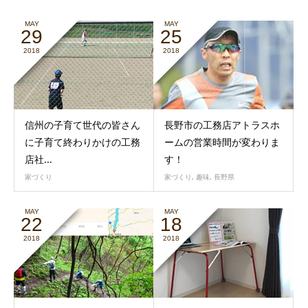
MAY
MAY
29
25
2018
2018
信州の子育て世代の皆さん
長野市の工務店アトラスホ
に子育て終わりかけの工務
ームの営業時間が変わりま
店社...
す！
家づくり
家づくり
,
趣味
,
長野県
MAY
MAY
22
18
2018
2018