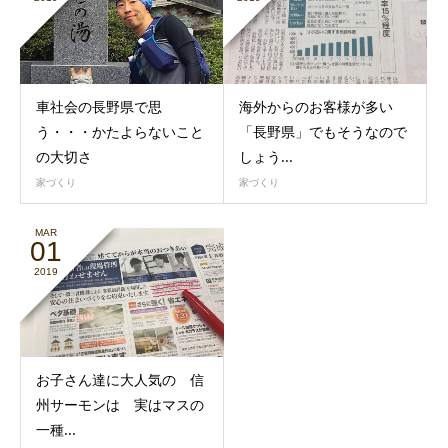
車社会の長野県で思
海外からのお客様が多い
う・・・かたよらないこと
「長野県」でもそうなので
の大切さ
しょう...
家づくり
家づくり
MAR
01
2019
お子さん達に大人気の 信
州サーモンは 実はマスの
一種...