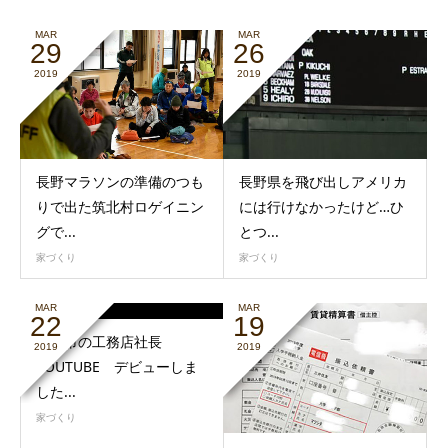
MAR
MAR
29
26
2019
2019
長野マラソンの準備のつも
長野県を飛び出しアメリカ
りで出た筑北村ロゲイニン
には行けなかったけど…ひ
グで...
とつ...
家づくり
家づくり
MAR
MAR
22
19
長野市の工務店社長
2019
2019
YOUTUBE デビューしま
した...
家づくり