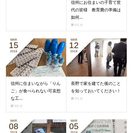
信州にお住まいの子育て世
代の皆様 教育費の準備は
如何...
家づくり
MAR
MAR
15
12
2019
2019
信州に住まいながら「りん
長野で家を建てた後のこと
ご」が食べられない可哀想
を知っておいてください！
な工...
家づくり
家づくり
MAR
MAR
08
05
2019
2019