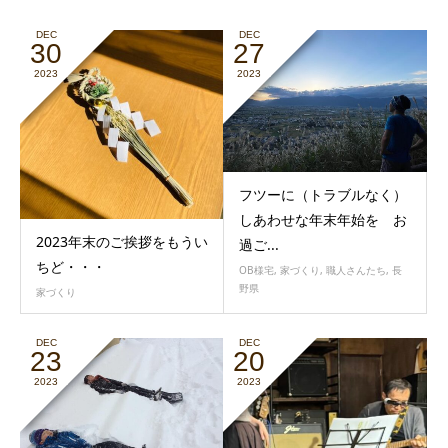
DEC
DEC
30
27
2023
2023
フツーに（トラブルなく）
しあわせな年末年始を お
2023年末のご挨拶をもうい
過ご...
ちど・・・
OB様宅
,
家づくり
,
職人さんたち
,
長
野県
家づくり
DEC
DEC
23
20
2023
2023