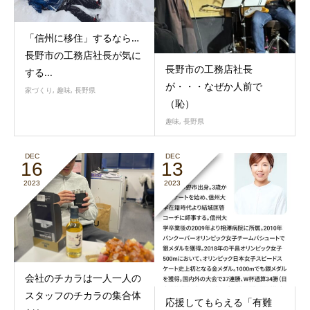
「信州に移住」するなら…
長野市の工務店社長が気に
長野市の工務店社長
する...
が・・・なぜか人前で
家づくり
,
趣味
,
長野県
（恥）
趣味
,
長野県
DEC
DEC
16
13
2023
2023
会社のチカラは一人一人の
スタッフのチカラの集合体
応援してもらえる「有難