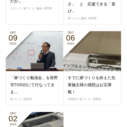
だか...
さ」 と 応援できる「喜
スタッフ
,
家づくり
,
趣味
,
長野県
び」
家づくり
,
趣味
,
長野県
DEC
DEC
09
06
2023
2023
「家づくり勉強会」を長野
すでに家づくりを終えた先
市TOIGOにて行なってき
輩施主様の感想はお宝満
ま...
載！
家づくり
,
長野県
OB様宅
,
家づくり
,
長野県
DEC
02
2023