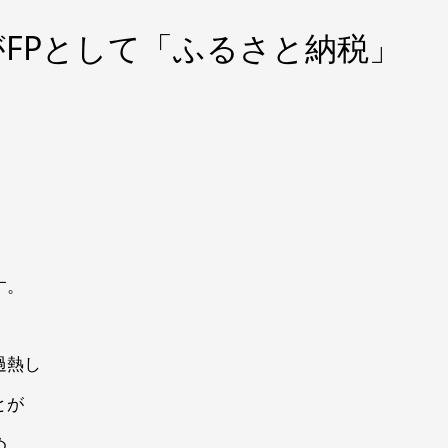
FPとして「ふるさと納税」
？
す。
過熱し
とが
め