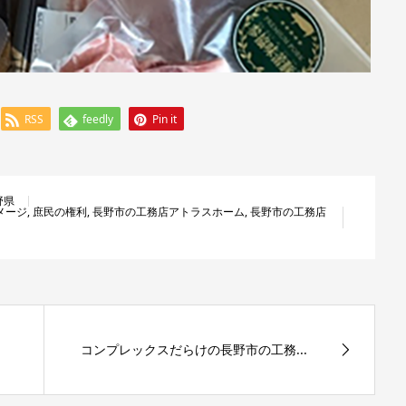
RSS
feedly
Pin it
野県
メージ
,
庶民の権利
,
長野市の工務店アトラスホーム
,
長野市の工務店
コンプレックスだらけの長野市の工務...