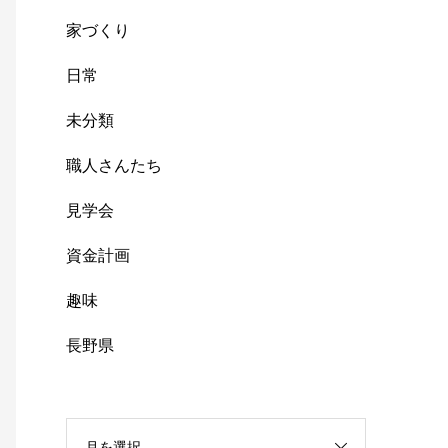
家づくり
日常
未分類
職人さんたち
見学会
資金計画
趣味
長野県
月を選択