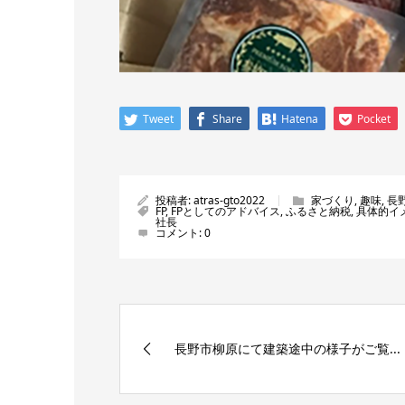
Tweet
Share
Hatena
Pocket
投稿者:
atras-gto2022
家づくり
,
趣味
,
長
FP
,
FPとしてのアドバイス
,
ふるさと納税
,
具体的イ
社長
コメント:
0
長野市柳原にて建築途中の様子がご覧...