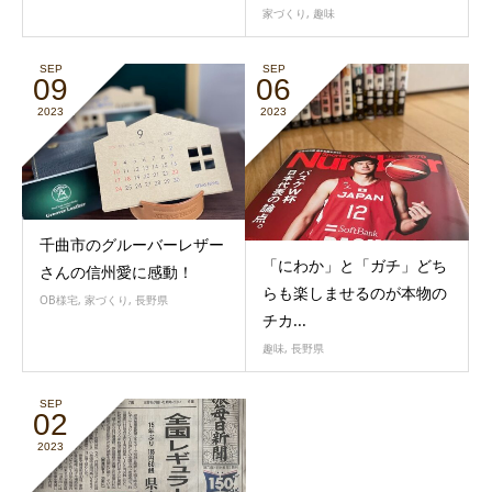
家づくり
,
趣味
SEP
SEP
09
06
2023
2023
千曲市のグルーバーレザー
「にわか」と「ガチ」どち
さんの信州愛に感動！
らも楽しませるのが本物の
OB様宅
,
家づくり
,
長野県
チカ...
趣味
,
長野県
SEP
02
2023