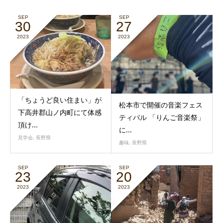
SEP
SEP
30
27
2023
2023
「ちょうど良い住まい」が
松本市で開催の音楽フェス
下高井郡山ノ内町にて体感
ティバル 「りんご音楽祭」
頂け...
に...
見学会
,
長野県
趣味
,
長野県
SEP
SEP
23
20
2023
2023