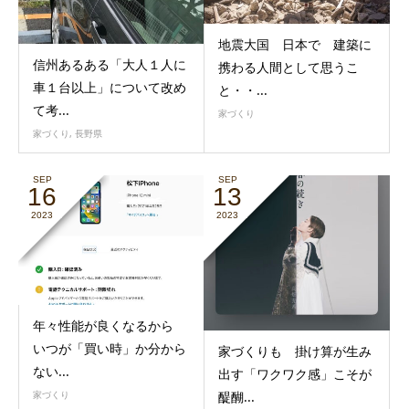
地震大国 日本で 建築に
信州あるある「大人１人に
携わる人間として思うこ
車１台以上」について改め
と・・...
て考...
家づくり
家づくり
,
長野県
SEP
SEP
16
13
2023
2023
年々性能が良くなるから
いつが「買い時」か分から
家づくりも 掛け算が生み
ない...
出す「ワクワク感」こそが
家づくり
醍醐...