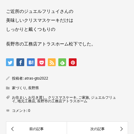
ご近所のジュエルフリュイさんの
美味しいクリスマスケーキだけは
しっかりと戴くつもりの
長野市の工務店アトラスホーム松下でした。
投稿者:
atras-gto2022
家づくり
,
長野県
お住まい
,
お引き渡し
,
クリスマスケーキ
,
ご家族
,
ジュエルフリュ
イ
,
地元工務店
,
長野市の工務店アトラスホーム
コメント:
0