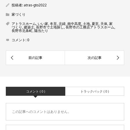
投稿者:
atras-gto2022
家づくり
アトラスホーム
,
いい家
,
冬至
,
北緯
,
南中高度
,
土地
,
夏至
,
天体
,
家
づくり
,
建築士
,
長野市で土地探し
,
長野市の工務店アトラスホーム
,
長野市北条町
,
陽当たり
コメント:
0
コメント ( 0 )
トラックバック ( 0 )
この記事へのコメントはありません。