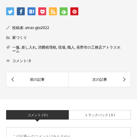
投稿者:
atras-gto2022
家づくり
一服
,
差し入れ
,
消費税増税
,
現場
,
職人
,
長野市の工務店アトラスホ
ーム
コメント:
0
コメント ( 0 )
トラックバック ( 0 )
この記事へのコメントはありません。