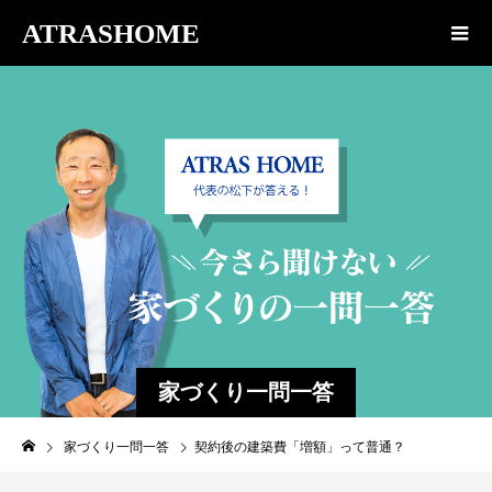
ATRASHOME
家づくり一問一答
家づくり一問一答
契約後の建築費「増額」って普通？