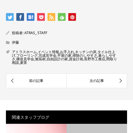
投稿者:
ATRAS_ STAFF
伊藤
アトラスホーム
,
イベント情報
,
お手入れ
,
キッチンの床
,
タイル仕上
げ
,
フローリング
,
完成見学会
,
平屋の家
,
掃除のしやすさ
,
暮らしやす
さ
,
構造見学会
,
無垢材
,
自由設計の家
,
資金計画
,
長野市工務店
,
間取り
相談
,
麦茶
関連スタッフブログ