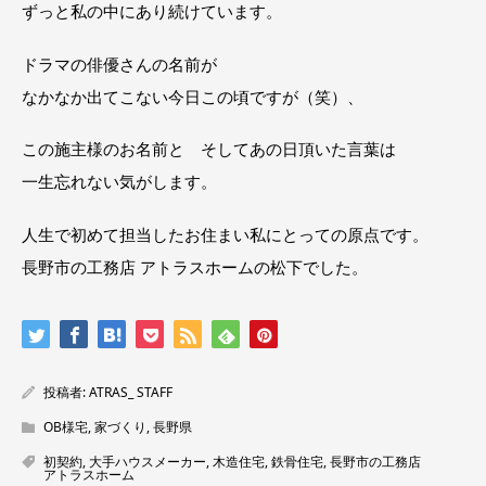
ずっと私の中にあり続けています。
ドラマの俳優さんの名前が
なかなか出てこない今日この頃ですが（笑）、
この施主様のお名前と そしてあの日頂いた言葉は
一生忘れない気がします。
人生で初めて担当したお住まい私にとっての原点です。
長野市の工務店 アトラスホームの松下でした。
投稿者:
ATRAS_ STAFF
OB様宅
,
家づくり
,
長野県
初契約
,
大手ハウスメーカー
,
木造住宅
,
鉄骨住宅
,
長野市の工務店
アトラスホーム