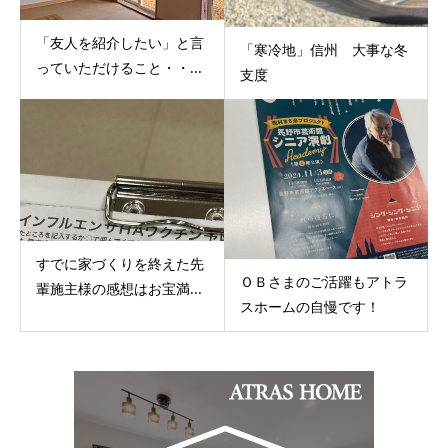
「友人を紹介したい」と言
「寒冷地」信州 大事な冬
っていただけること・・...
支度
すでに家づくりを終えた先
ＯＢさまのご活躍もアトラ
輩施主様の感想はお宝満...
スホームの自慢です！