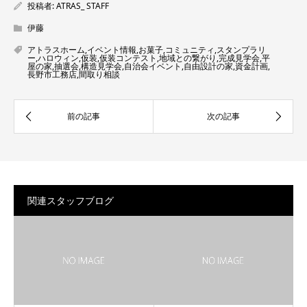
投稿者:
ATRAS_ STAFF
伊藤
アトラスホーム
,
イベント情報
,
お菓子
,
コミュニティ
,
スタンプラリ
ー
,
ハロウィン
,
仮装
,
仮装コンテスト
,
地域との繋がり
,
完成見学会
,
平
屋の家
,
抽選会
,
構造見学会
,
自治会イベント
,
自由設計の家
,
資金計画
,
長野市工務店
,
間取り相談
関連スタッフブログ