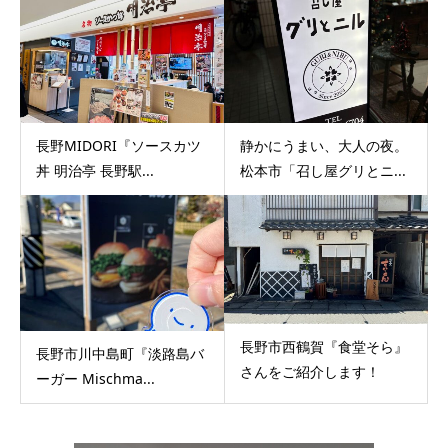
長野MIDORI『ソースカツ
静かにうまい、大人の夜。
丼 明治亭 長野駅...
松本市「召し屋グリとニ...
長野市西鶴賀『食堂そら』
長野市川中島町『淡路島バ
さんをご紹介します！
ーガー Mischma...