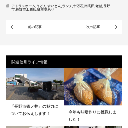
アトラスホーム
,
うどん
,
すいとん
,
ランチ
,
十万石
,
南高田
,
老舗
,
長野
市
,
長野市工務店
,
駐車場あり
関連信州ライフ情報
『長野市篠ノ井』の魅力に
今年も味噌作りに挑戦しま
ついてお伝えします！
した！