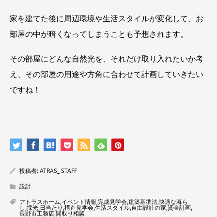
家を建てた後に周辺環境や生活スタイルが変化して、お
部屋の中が暗くなってしまうことも予想されます。
その部屋にどんな自然光を、それだけ取り入れたいか考
え、その部屋の用途や方角に合わせて計画していきたい
ですね！
投稿者:
ATRAS_ STAFF
設計
アトラスホーム
,
イベント情報
,
完成見学会
,
建築基準法
,
快適な暮ら
し
,
採光
,
日当たり
,
構造見学会
,
生活スタイル
,
自由設計の家
,
資金計画
,
長野市工務店
,
間取り相談