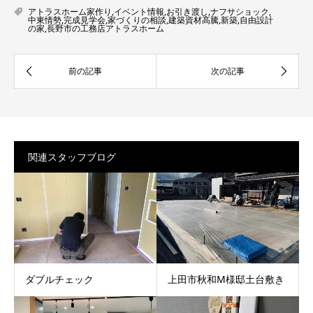
アトラスホーム家作り
,
イベント情報
,
お引き渡し
,
ナフサショック
,
中東情勢
,
完成見学会
,
家づくりの相談
,
建築資材高騰
,
新築
,
自由設計
の家
,
長野市の工務店アトラスホーム
関連スタッフブログ
ダブルチェック
上田市秋和M様邸土台敷き