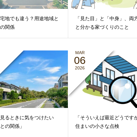
宅地でも違う？用途地域と
「見た目」と「中身」、両
の関係
と分かる家づくりのこと
MAR
06
2026
見るときに気をつけたい
「そういえば最近どうです
との関係」
住まいの小さな点検