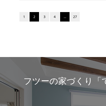
1
2
3
4
…
27
フツーの家づくり「