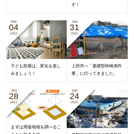
す！
FEB
JAN
04
31
2022
2022
子ども部屋は、変化を楽し
上田市へ「基礎型枠検測作
みましょう！
業」に行ってきました。
JAN
JAN
28
24
2022
2022
まずは用途地域を調べるこ