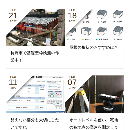
FEB
FEB
21
18
2022
2022
屋根の形状のおすすめは？
長野市で基礎型枠検測の作
業中！
FEB
FEB
11
07
2022
2022
見えない部分も大切にした
オートレベルを使い、宅地
いですね
の各地点の高さを測定しま