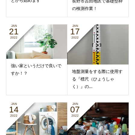
とから始めます
長野市吉田地区で基礎型枠
の検測作業！
JAN
JAN
21
17
2022
2022
強い家というだけで良いで
地盤測量をする際に使用す
すか！？
る『標尺（ひょうしゃ
く）』の...
JAN
JAN
14
07
2022
2022