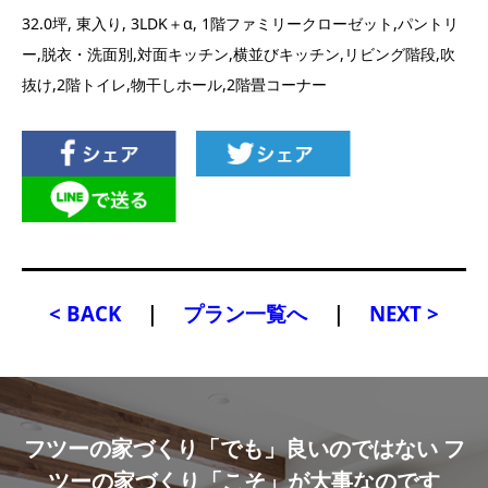
32.0坪, 東入り, 3LDK＋α, 1階ファミリークローゼット,パントリ
ー,脱衣・洗面別,対面キッチン,横並びキッチン,リビング階段,吹
抜け,2階トイレ,物干しホール,2階畳コーナー
< BACK
｜
プラン一覧へ
｜
NEXT >
フツーの家づくり「でも」良いのではない フ
ツーの家づくり「こそ」が大事なのです