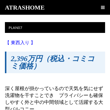
ATRASHOME
PLAN07
【 東西入り 】
2,396万円（税込・コミコ
ミ価格）
深く屋根が掛かっているので天気を気にせず
洗濯物を干すことでき プライバシーも確保
しやすく外と中の中間領域として活躍する大
型バルコニー