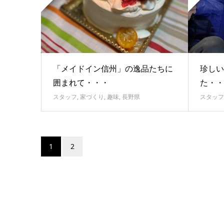
「メイドイン信州」の逸品たちに
珍しい
囲まれて・・・
た・・
スタッフ
,
家づくり
,
趣味
,
長野県
スタッフ
1
2