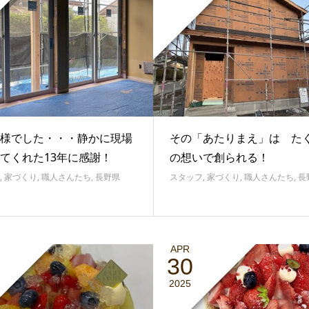
様でした・・・静かに現場
その「あたりまえ」は た
てくれた13年に感謝！
の想いで創られる！
,
家づくり
,
職人さんたち
,
長野県
スタッフ
,
家づくり
,
職人さんたち
,
長
APR
30
2025