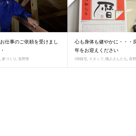
お仕事のご依頼を受けまし
心も身体も健やかに・・・
・
年をお迎えください
,
家づくり
,
長野県
OB様宅
,
スタッフ
,
職人さんたち
,
長