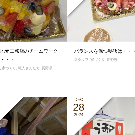
地元工務店のチームワーク
バランスを保つ秘訣は・・
・・・
スタッフ
,
家づくり
,
長野県
,
家づくり
,
職人さんたち
,
長野県
DEC
28
2024