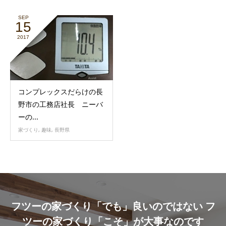
SEP
15
2017
コンプレックスだらけの長
野市の工務店社長 ニーバ
ーの...
家づくり
,
趣味
,
長野県
フツーの家づくり「でも」良いのではない フ
ツーの家づくり「こそ」が大事なのです