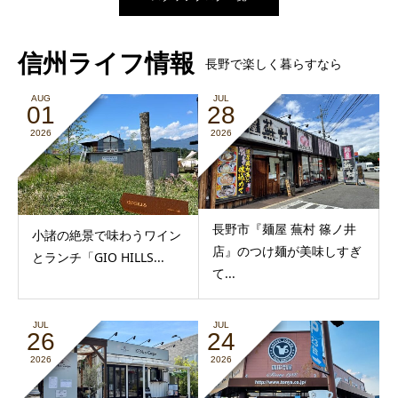
信州ライフ情報
長野で楽しく暮らすなら
AUG
JUL
01
28
2026
2026
長野市『麺屋 蕪村 篠ノ井
小諸の絶景で味わうワイン
店』のつけ麺が美味しすぎ
とランチ「GIO HILLS...
て...
JUL
JUL
26
24
2026
2026