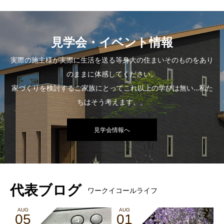
見学会・イベント情報
実際の施主様が実際に生活を送る等身大の住まいそのものをあり
のままに体感してください。
家づくりを検討するご家族にとってこれ以上の学びは無い…私た
ちはそう考えます。。
見学会情報へ
代表ブログ
ワークイコールライフ
AUG
AUG
05
01