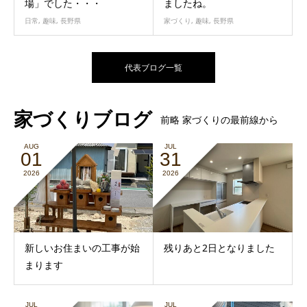
場」でした・・・
ましたね。
日常
,
趣味
,
長野県
家づくり
,
趣味
,
長野県
代表ブログ一覧
家づくりブログ
前略 家づくりの最前線から
AUG
JUL
01
31
2026
2026
新しいお住まいの工事が始
残りあと2日となりました
まります
JUL
JUL