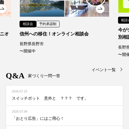
相談会
予約承認制
今がチャンス！安心の家づくり「無料」個
別相談会
長野県長野市北条町1番地1
〜開催中
イベント一覧
Q&A
家づくり一問一答
2026.07.25
スイッチボット 意外と ？？？ です。
2026.07.04
「おとり広告」にはご用心！