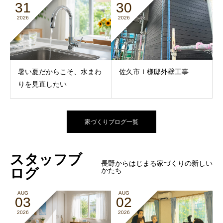
31
30
2026
2026
暑い夏だからこそ、水まわ
佐久市Ｉ様邸外壁工事
りを見直したい
家づくりブログ一覧
スタッフブ
長野からはじまる家づくりの新しい
かたち
ログ
AUG
AUG
03
02
2026
2026