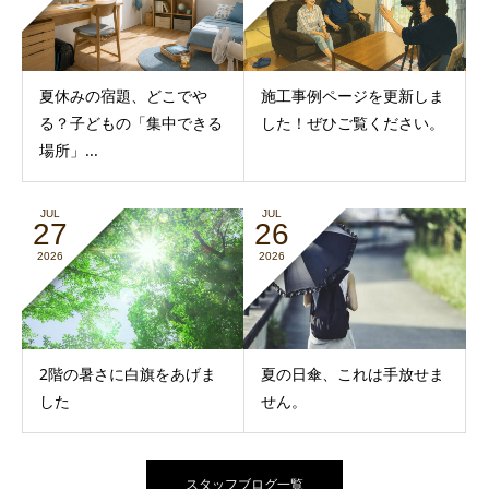
夏休みの宿題、どこでや
施工事例ページを更新しま
る？子どもの「集中できる
した！ぜひご覧ください。
場所」...
JUL
JUL
27
26
2026
2026
2階の暑さに白旗をあげま
夏の日傘、これは手放せま
した
せん。
スタッフブログ一覧