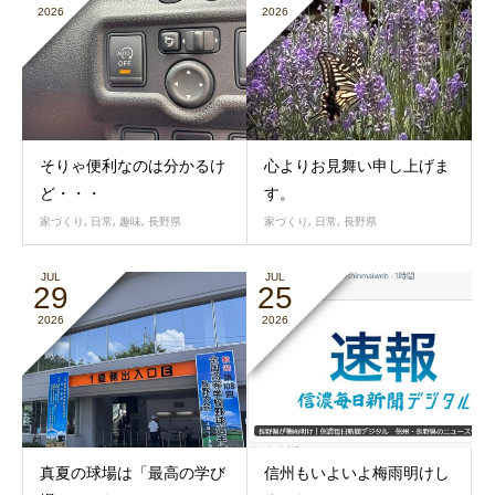
2026
2026
そりゃ便利なのは分かるけ
心よりお見舞い申し上げま
ど・・・
す。
家づくり
,
日常
,
趣味
,
長野県
家づくり
,
日常
,
長野県
JUL
JUL
29
25
2026
2026
真夏の球場は「最高の学び
信州もいよいよ梅雨明けし